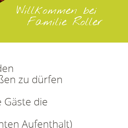
Willkommen bei
Familie Roller
den
üßen zu dürfen
 Gäste die
hten Aufenthalt)