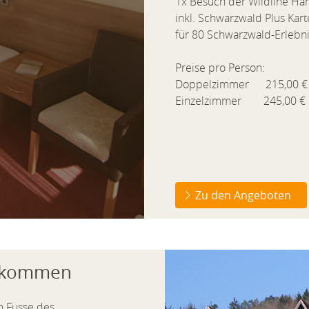
1x Besuch der Wildline H
inkl. Schwarzwald Plus Kar
für 80 Schwarzwald-Erlebn
Preise pro Person:
Doppelzimmer 215,00 € z
Einzelzimmer 245,00 € z
Zu den Angeboten
illkommen
m Fusse des