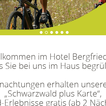
1
2
3
4
5
6
llkommen im Hotel Bergfrie
s Sie bei uns im Haus begr
nachtungen erhalten unsere
„Schwarzwald plus Karte“,
Erlebnisse gratis (ab 2 Näc